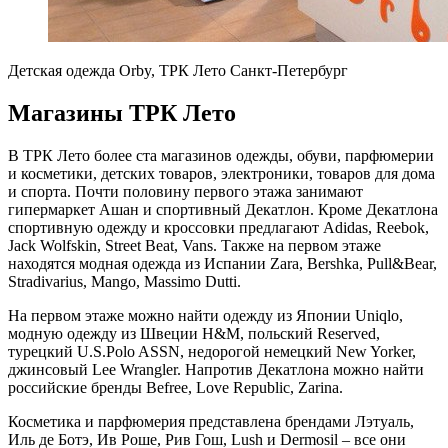
Детская одежда Orby, ТРК Лето Санкт-Петербург
Магазины ТРК Лето
В ТРК Лето более ста магазинов одежды, обуви, парфюмерии
и косметики, детских товаров, электроники, товаров для дома
и спорта. Почти половину первого этажа занимают
гипермаркет Ашан и спортивный Декатлон. Кроме Декатлона
спортивную одежду и кроссовки предлагают Adidas, Reebok,
Jack Wolfskin, Street Beat, Vans. Также на первом этаже
находятся модная одежда из Испании Zara, Bershka, Pull&Bear,
Stradivarius, Mango, Massimo Dutti.
На первом этаже можно найти одежду из Японии Uniqlo,
модную одежду из Швеции H&M, польский Reserved,
турецкий U.S.Polo ASSN, недорогой немецкий New Yorker,
джинсовый Lee Wrangler. Напротив Декатлона можно найти
российские бренды Befree, Love Republic, Zarina.
Косметика и парфюмерия представлена брендами Лэтуаль,
Иль де Ботэ, Ив Роше, Рив Гош, Lush и Dermosil – все они