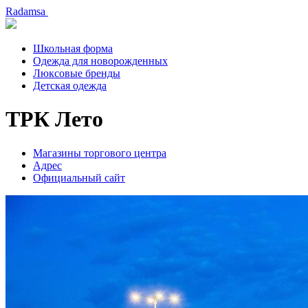
Radamsa
Школьная форма
Одежда для новорожденных
Люксовые бренды
Детская одежда
ТРК Лето
Магазины торгового центра
Адрес
Официальный сайт