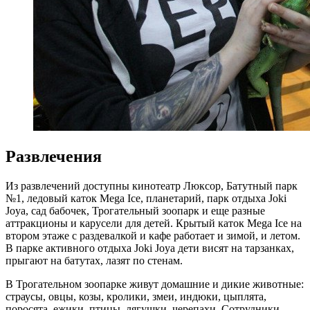
Развлечения
Из развлечений доступны кинотеатр Люксор, Батутный парк
№1, ледовый каток Mega Ice, планетарий, парк отдыха Joki
Joya, сад бабочек, Трогательный зоопарк и еще разные
аттракционы и карусели для детей. Крытый каток Mega Ice на
втором этаже с раздевалкой и кафе работает и зимой, и летом.
В парке активного отдыха Joki Joya дети висят на тарзанках,
прыгают на батутах, лазят по стенам.
В Трогательном зоопарке живут домашние и дикие животные:
страусы, овцы, козы, кролики, змеи, индюки, цыплята,
поросята, ежики, птицы, лягушки, черепахи. Сотрудники