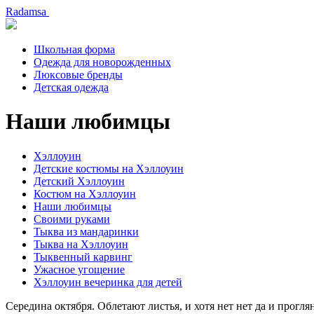
Radamsa
Школьная форма
Одежда для новорожденных
Люксовые бренды
Детская одежда
Наши любимцы
Хэллоуин
Детские костюмы на Хэллоуин
Детский Хэллоуин
Костюм на Хэллоуин
Наши любимцы
Своими руками
Тыква из мандаринки
Тыква на Хэллоуин
Тыквенный карвинг
Ужасное угощение
Хэллоуин вечеринка для детей
Середина октября. Облетают листья, и хотя нет нет да и прог