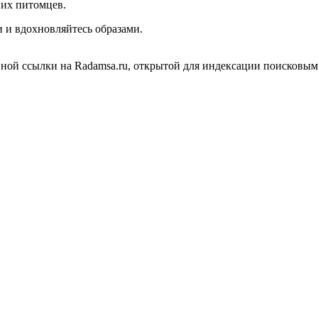
них питомцев.
 и вдохновляйтесь образами.
вной ссылки на Radamsa.ru, открытой для индексации поисковы