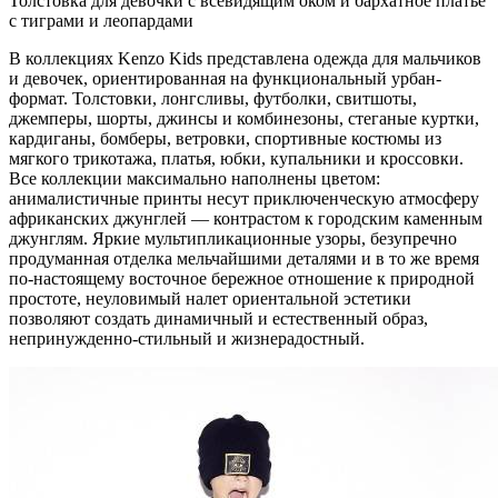
Толстовка для девочки с всевидящим оком и бархатное платье
с тиграми и леопардами
В коллекциях Kenzo Kids представлена одежда для мальчиков
и девочек, ориентированная на функциональный урбан-
формат. Толстовки, лонгсливы, футболки, свитшоты,
джемперы, шорты, джинсы и комбинезоны, стеганые куртки,
кардиганы, бомберы, ветровки, спортивные костюмы из
мягкого трикотажа, платья, юбки, купальники и кроссовки.
Все коллекции максимально наполнены цветом:
анималистичные принты несут приключенческую атмосферу
африканских джунглей — контрастом к городским каменным
джунглям. Яркие мультипликационные узоры, безупречно
продуманная отделка мельчайшими деталями и в то же время
по-настоящему восточное бережное отношение к природной
простоте, неуловимый налет ориентальной эстетики
позволяют создать динамичный и естественный образ,
непринужденно-стильный и жизнерадостный.