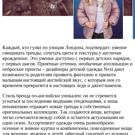
Каждый, кто гулял по улицам Лондона, подтвердит: умение
смешивать тренды, сочетать цвета и текстуры у англичан
врожденное. Это умение доступно с первых детских нарядов,
с первых шагов. Приятные оттенки, необычные аппликации и
неброские принты – дизайнеры детской одежды Next дают
возможность родителям проявить фантазию и привить
малышам настоящий английский вкус, с которым они со
временем превратятся в настоящих леди и джентльменов.
Стиль бренда по-английски уникален: он не стремится
угнаться за последними модными тенденциями, а лишь
ненавязчиво отражает новые тренды в собственных
оригинальных коллекциях. Так создаются вещи, которые
легко сочетаются между собой и остаются актуальными не
один сезон. Ассортимент одежды очень разнообразен:
осенние и зимние куртки и комбинезоны, повседневные вещи
для женщин, мужчки и детей, офисный гардероб из деловых