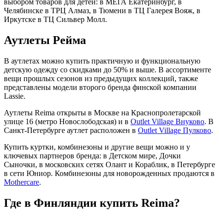
выбором товаров для детей: в МЕГА Екатеринбург, в
Челябинске в ТРЦ Алмаз, в Тюмени в ТЦ Галерея Вояж, в
Иркутске в ТЦ Сильвер Молл.
Аутлеты Рейма
В аутлетах можно купить практичную и функциональную
детскую одежду со скидками до 50% и выше. В ассортименте
вещи прошлых сезонов из предыдущих коллекций, также
представлены модели второго бренда финской компании
Lassie.
Аутлеты Reima открыты в Москве на Краснопролетарской
улице 16 (метро Новослободская) и в
Outlet Village Внуково
. В
Санкт-Петербурге аутлет расположен в
Outlet Village Пулково
.
Купить куртки, комбинезоны и другие вещи можно и у
ключевых партнеров бренда: в Детском мире, Дочки
Сыночки, в московских сетях Олант и Кораблик, в Петербурге
в сети Юниор. Комбинезоны для новорожденных продаются в
Mothercare
.
Где в Финляндии купить Reima?