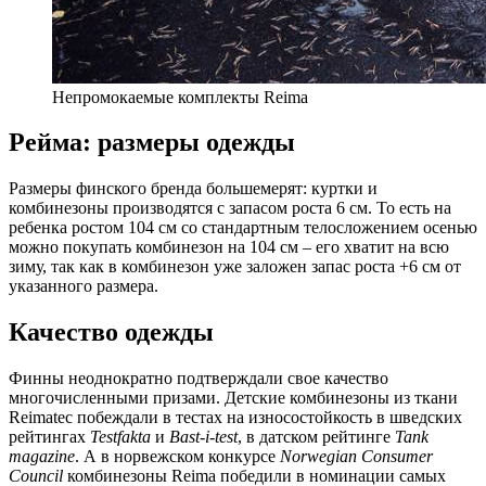
Непромокаемые комплекты Reima
Рейма: размеры одежды
Размеры финского бренда большемерят: куртки и
комбинезоны производятся с запасом роста 6 см. То есть на
ребенка ростом 104 см со стандартным телосложением осенью
можно покупать комбинезон на 104 см – его хватит на всю
зиму, так как в комбинезон уже заложен запас роста +6 см от
указанного размера.
Качество одежды
Финны неоднократно подтверждали свое качество
многочисленными призами. Детские комбинезоны из ткани
Reimatec побеждали в тестах на износостойкость в шведских
рейтингах
Testfakta
и
Bast-i-test
, в датском рейтинге
Tank
magazine
. А в норвежском конкурсе
Norwegian Consumer
Council
комбинезоны Reima победили в номинации самых