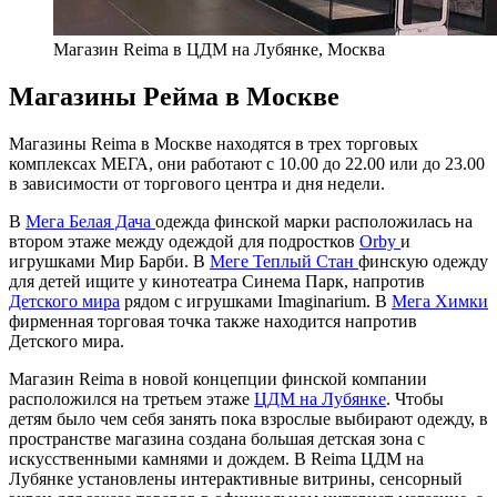
Магазин Reima в ЦДМ на Лубянке, Москва
Магазины Рейма в Москве
Магазины Reima в Москве находятся в трех торговых
комплексах МЕГА, они работают с 10.00 до 22.00 или до 23.00
в зависимости от торгового центра и дня недели.
В
Мега Белая Дача
одежда финской марки расположилась на
втором этаже между одеждой для подростков
Orby
и
игрушками Мир Барби. В
Меге Теплый Стан
финскую одежду
для детей ищите у кинотеатра Синема Парк, напротив
Детского мира
рядом с игрушками Imaginarium. В
Мега Химки
фирменная торговая точка также находится напротив
Детского мира.
Магазин Reima в новой концепции финской компании
расположился на третьем этаже
ЦДМ на Лубянке
. Чтобы
детям было чем себя занять пока взрослые выбирают одежду, в
пространстве магазина создана большая детская зона с
искусственными камнями и дождем. В Reima ЦДМ на
Лубянке установлены интерактивные витрины, сенсорный