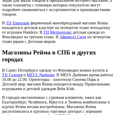
экран для заказа товаров в официальном интернет-магазине, а
также планшеты с помощью которых покупатели могут
подробнее ознакомиться с ассортиментом и преимуществами
товаров.
В
ТЦ Европарк
фирменный монобрендовый магазин Reima
находится в детском кластере на четвертом этаже неподалеку
от игрушек Hamleys. В
ТЦ Метрополис
детская одежда из
Финляндии на третьем этаже. В
Афимолл Сити
на четвертом
этаже рядом с Детским миром.
Магазины Рейма в СПБ и других
городах
В Санкт-Петербурге одежду из Финляндии можно купить в
ТЦ Галерея
и
МЕГА Дыбенко
. В МЕГА Дыбенко время работы
10.00 до 22.00. Ориентиры – кинотеатр Синема Парк и
Детский мир, магазин Reima находится между Правильными
игрушками и детской одеждов Beba Kids.
В городах-миллиониках с суровым климатом, таких как
Екатеринбург, Челябинск, Иркутск и Тюмень комбинезоны и
куртки Reima весьма востребованы. Магазины Reima
расположились в крупных торговых центрах с хорошим