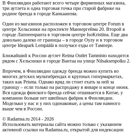
В Финляндии работают всего четыре фирменных магазина,
три аутлета и одна торговая точка при старой фабрике на
родине бренда в городе Канкаанпяа.
Один из магазинов расположен в торговом центре Forum в
центре Хельсинки на проспекте Маннергейма 20. Второй в
городе Лаппеенранта в торговом центре IsoKristiina. Еще два
довольно далеко от границы – в городе Оулу и в торговом
центре Ideapark Lempäälä в получасе езды от Тампере.
Ближайший к России аутлет Reima Outlet Tammisto находится
рядом с Хельсинки в городе Вантаа на улице Nilsaksenpolku 2.
Впрочем, в Финляндии одежду бренда можно купить во
многих детских мультибрендах и крупных гипермаркетах,
таких как Prisma. Однако вряд ли стоит ехать за ней за
границу – если только на распродажу в январе и конце июня.
Вся одежда финского бренда сейчас отшивается в Китае, у
компании больше нет швейных фабрик в Финляндии.
Модельки у нас и у них одинаковые, а цены там намного
выше чем в России.
© Radamsa.ru 2014 - 2026
Использовать материалы сайта можно только с указанием
активной ссылки на Radamsa.ru, открытой для индексации