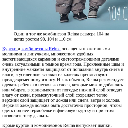
Один и тот же комбинезон Reima размера 104 на
детях ростом 98, 104 и 110 см
Куртки
и
комбинезоны Reima
оснащены практичными
молниями и липучками, множеством удобных
застегивающихся карманов и светоотражающими деталями,
очень актуальными в темное время года. Проклеенные швы и
внутренние манжеты защищают от попадания внутрь снега и
влаги, а усиленные вставки на коленях препятствуют
преждевременному износу. И как обычно, Reima рекомендует
одевать ребенка в несколько слоев, которые можно добавлять
или убирать в зависимости от погоды: нижний слой отводит
влагу от кожи, промежуточный слой сохраняет тепло,
верхний слой защищает от дождя или снега, ветра и холода.
Верхняя одежда должна быть достаточно просторной, чтобы
одеть под нее термобелье и флисовую куртку и при этом
позволить телу дышать.
Кроме курток и комбинезонов Reima выпускает шапки,